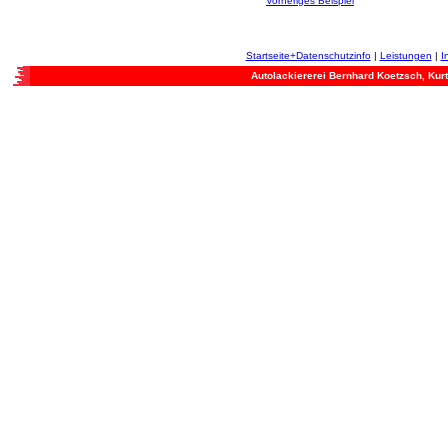
Vorheriges Beispiel
Startseite+Datenschutzinfo
|
Leistungen
|
I
Autolackiererei Bernhard Koetzsch, Kurt