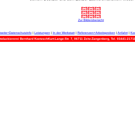
Zur Bilderübersicht
tseite+Datenschutzinfo
|
Leistungen
|
In der Werkstatt
|
Referenzen+Arbeitsproben
|
Anfahrt
|
Kon
tolackiererei Bernhard KoetzschKurt-Lange-Str. 7, 06711 Zeitz-Zangenberg, Tel. 03441-2171